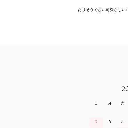
ありそうでない可愛らしい
2
日
月
火
2
3
4