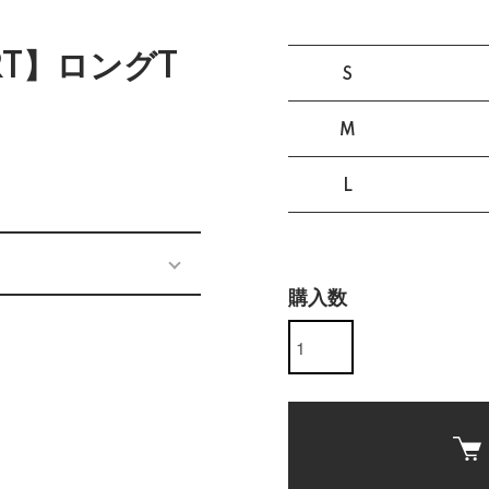
ART】ロングT
S
）
M
L
購入数