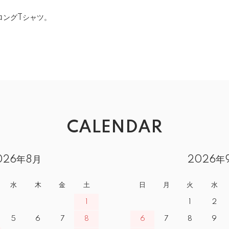
ロングTシャツ。
CALENDAR
026年8月
2026年
水
木
金
土
日
月
火
水
1
1
2
5
6
7
8
6
7
8
9